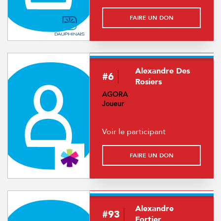
FAIRE UN DON
Alexandre Des
#6
Rosiers
AGORA
Joueur
Voir le participant
FAIRE UN DON
Alexandre
#93
Fortier