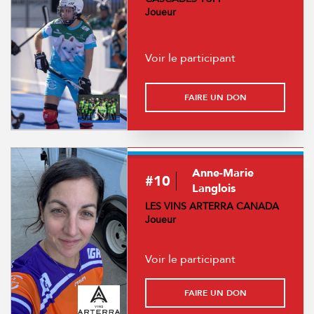
Joueur
Voir le participant
FAIRE UN DON
Anne-Marie
#10
Langlois
LES VINS ARTERRA CANADA
Joueur
Voir le participant
FAIRE UN DON