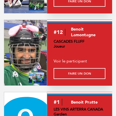
FAIRE UN DON
Benoit
#12
Lamontagne
CASCADES FLUFF
Joueur
Voir le participant
FAIRE UN DON
#1
Benoit Pratte
LES VINS ARTERRA CANADA
Gardien