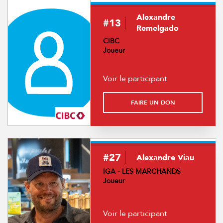
Alexandre
#13
Remelgado
CIBC
Joueur
Voir le participant
FAIRE UN DON
#27
Alexandre Viau
IGA - LES MARCHANDS
Joueur
Voir le participant