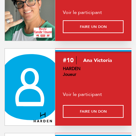
Voir le participant
FAIRE UN DON
#10
Ana Victoria
HARDEN
Joueur
Voir le participant
FAIRE UN DON