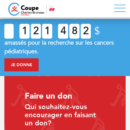
1
2
1
4
8
2
$
amassés pour la recherche sur les cancers
pédiatriques.
JE DONNE
Faire un don
Qui souhaitez-vous
encourager en faisant
un don?