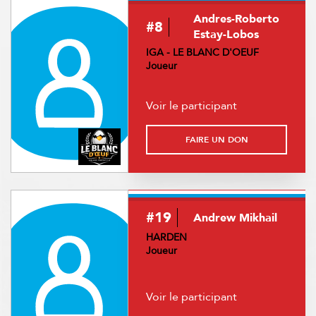
Andres-Roberto
#8
Estay-Lobos
IGA - LE BLANC D'OEUF
Joueur
Voir le participant
FAIRE UN DON
#19
Andrew Mikhail
HARDEN
Joueur
Voir le participant