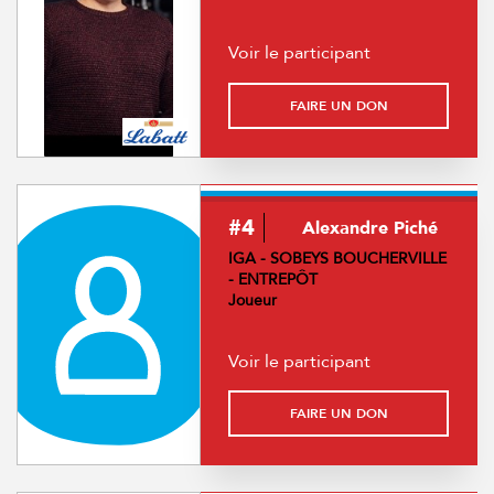
Voir le participant
FAIRE UN DON
#4
Alexandre Piché
IGA - SOBEYS BOUCHERVILLE
- ENTREPÔT
Joueur
Voir le participant
FAIRE UN DON