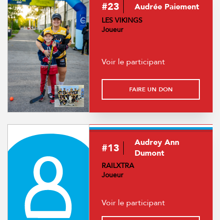
#23
Audrée Paiement
LES VIKINGS
Joueur
Voir le participant
FAIRE UN DON
Audrey Ann
#13
Dumont
RAILXTRA
Joueur
Voir le participant