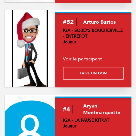
#52
Arturo Bustos
IGA - SOBEYS BOUCHERVILLE
- ENTREPÔT
Joueur
Voir le participant
FAIRE UN DON
Aryan
#4
Montmarquette
IGA - LA PAUSE KITKAT
Joueur