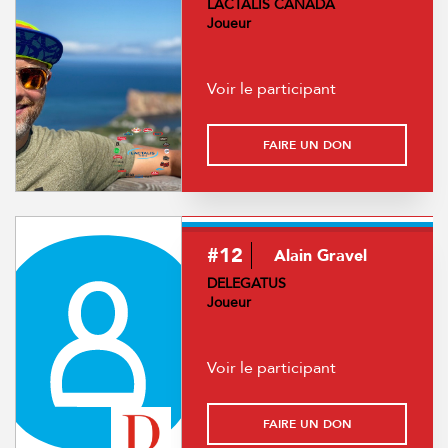
LACTALIS CANADA
Joueur
Voir le participant
FAIRE UN DON
#12
Alain Gravel
DELEGATUS
Joueur
Voir le participant
FAIRE UN DON