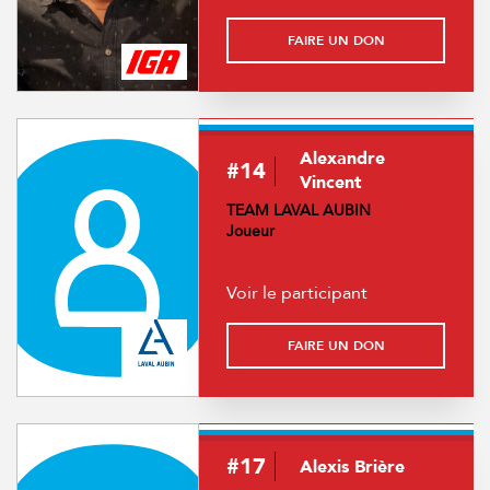
FAIRE UN DON
Alexandre
#14
Vincent
TEAM LAVAL AUBIN
Joueur
Voir le participant
FAIRE UN DON
#17
Alexis Brière