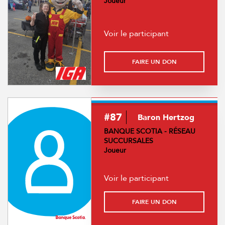
Joueur
Voir le participant
FAIRE UN DON
#87
Baron Hertzog
BANQUE SCOTIA - RÉSEAU
SUCCURSALES
Joueur
Voir le participant
FAIRE UN DON