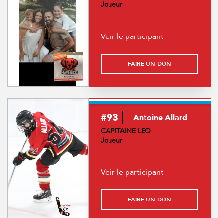
Joueur
Voir le participant
FAIRE UN DON
#93
Antoine Allard
CAPITAINE LÉO
Joueur
Voir le participant
FAIRE UN DON