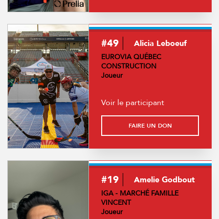
#49
Alicia Leboeuf
EUROVIA QUÉBEC
CONSTRUCTION
Joueur
Voir le participant
FAIRE UN DON
#19
Amelie Godbout
IGA - MARCHÉ FAMILLE
VINCENT
Joueur