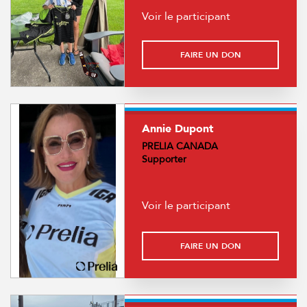
Voir le participant
FAIRE UN DON
Annie Dupont
PRELIA CANADA
Supporter
Voir le participant
FAIRE UN DON