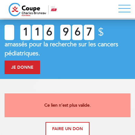
1
1
6
9
6
7
$
amassés pour la recherche sur les cancers
pédiatriques.
JE DONNE
Ce lien n’est plus valide.
FAIRE UN DON