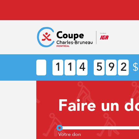
1
1
4
5
9
2
$
Faire un d