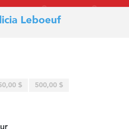
licia Leboeuf
50,00 $
500,00 $
ur