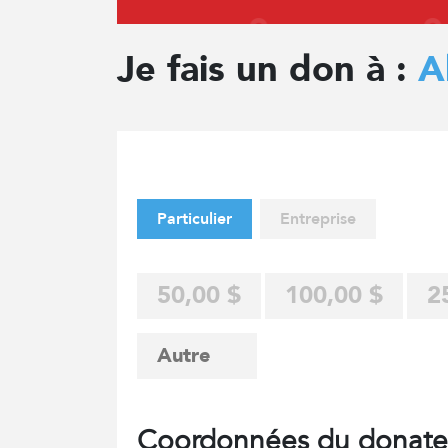
Je fais un don à :
A
Particulier
Entreprise
50,00 $
100,00 $
2
Coordonnées du donate