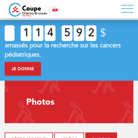
1
1
4
5
9
2
$
amassés pour la recherche sur les cancers
pédiatriques.
JE DONNE
Photos